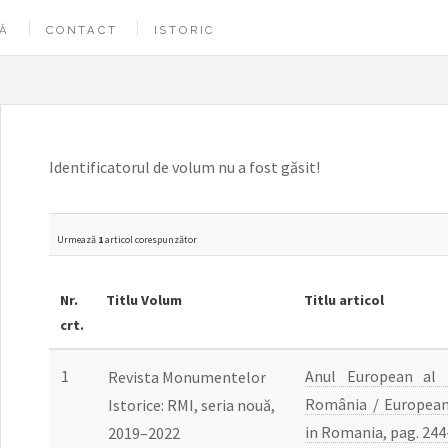
Ă
CONTACT
ISTORIC
Identificatorul de volum nu a fost găsit!
Urmează
1
articol corespunzător
Nr.
Titlu Volum
Titlu articol
crt.
1
Anul European al P
Revista Monumentelor
România / European 
Istorice: RMI, seria nouă,
in Romania, pag. 244
2019–2022