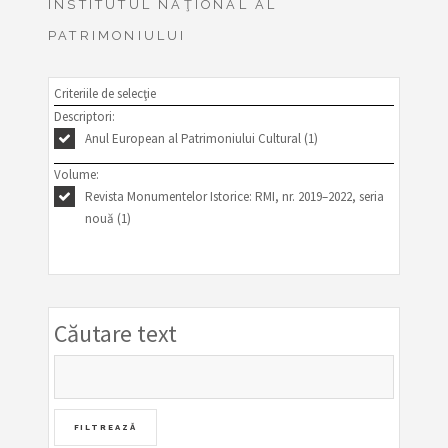
INSTITUTUL NAŢIONAL AL
PATRIMONIULUI
Criteriile de selecţie
Descriptori:
Anul European al Patrimoniului Cultural (1)
Volume:
Revista Monumentelor Istorice: RMI, nr. 2019–2022, seria
nouă (1)
Căutare text