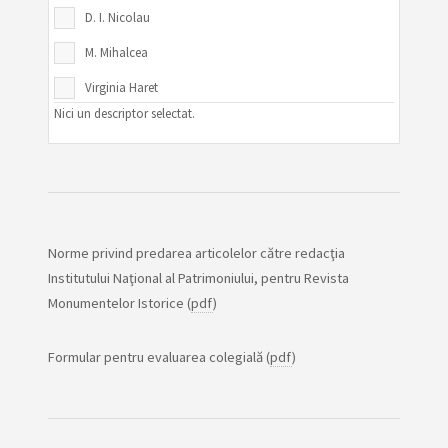
D. I. Nicolau
M. Mihalcea
Virginia Haret
Nici un descriptor selectat.
I. Paxino
Paul Gottereau
Norme privind predarea articolelor către redacţia
Institutului Naţional al Patrimoniului, pentru Revista
Monumentelor Istorice (
pdf
)
Formular pentru evaluarea colegială (
pdf
)