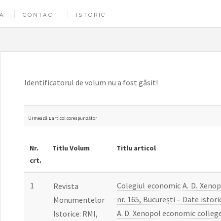
Ă
CONTACT
ISTORIC
Identificatorul de volum nu a fost găsit!
Urmează
1
articol corespunzător
Nr.
Titlu Volum
Titlu articol
crt.
1
Colegiul economic A. D. Xenop
Revista
nr. 165, București – Date istori
Monumentelor
A. D. Xenopol economic college
Istorice: RMI,