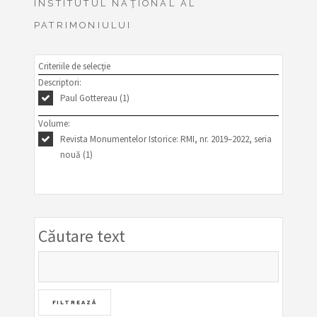
INSTITUTUL NAŢIONAL AL
PATRIMONIULUI
Criteriile de selecţie
Descriptori:
Paul Gottereau (1)
Volume:
Revista Monumentelor Istorice: RMI, nr. 2019–2022, seria
nouă (1)
Căutare text