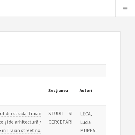
Secțiunea
Autori
ol din strada Traian
STUDII SI
LECA,
ce și de arhitectură /
CERCETĂRI
Lucia
 in Traian street no.
MUREA-