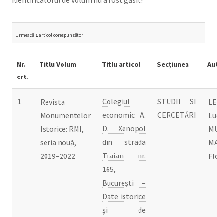
Identificatorul de volum nu a fost găsit!
Urmează
1
articol corespunzător
Nr.
Titlu Volum
Titlu articol
Secțiunea
Au
crt.
1
Colegiul
STUDII SI
Revista
LE
economic A.
CERCETĂRI
Monumentelor
Lu
D. Xenopol
Istorice: RMI,
M
din strada
seria nouă,
MA
Traian nr.
2019–2022
Fl
165,
București –
Date istorice
și de