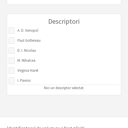
Descriptori
A. D. Xenopol
Paul Gottereau
D. I. Nicolau
M. Mihalcea
Virginia Haret
I. Paxino
Nici un descriptor selectat.
Arhitectură
Învățământ