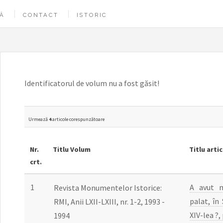
Ă
CONTACT
ISTORIC
Identificatorul de volum nu a fost găsit!
Urmează
4
articole corespunzătoare
Nr.
Titlu Volum
Titlu artic
crt.
1
A avut m
Revista Monumentelor Istorice:
palat, în 
RMI, Anii LXII-LXIII, nr. 1-2, 1993 -
XIV-lea ?,
1994