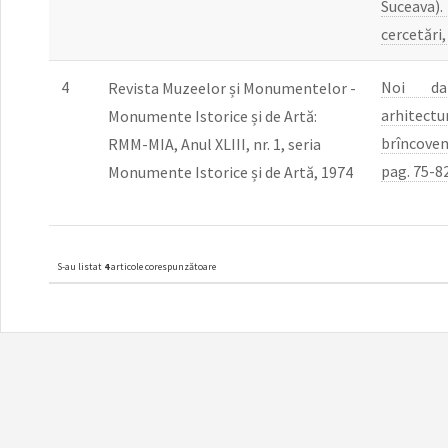
Suceava)
cercetări,
4
Noi da
Revista Muzeelor și Monumentelor -
arhite
Monumente Istorice și de Artă:
brîncove
RMM-MIA, Anul XLIII, nr. 1, seria
pag. 75-8
Monumente Istorice și de Artă, 1974
S-au listat
4
articole corespunzătoare