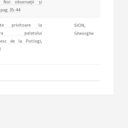
. Noi observații și
 pag. 35-44
te privitoare la
SION,
ctura palatului
Gheorghe
nesc de la Potlogi,
2