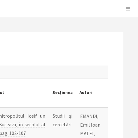
ol
Secțiunea
Autori
itropolitul Iosif un
Studii şi
EMANDI,
Suceava, în secolul al
cercetări
Emil Ioan
 pag. 102-107
MATEI,