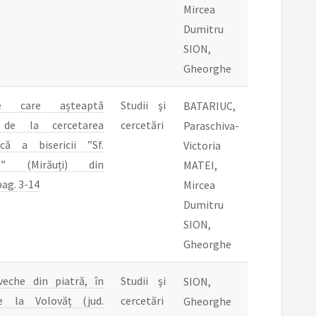
Mircea
Dumitru
SION,
Gheorghe
me care așteaptă
Studii şi
BATARIUC,
 de la cercetarea
cercetări
Paraschiva-
ică a bisericii ”Sf.
Victoria
e” (Mirăuți) din
MATEI,
pag. 3-14
Mircea
Dumitru
SION,
Gheorghe
veche din piatră, în
Studii şi
SION,
e la Volovăț (jud.
cercetări
Gheorghe