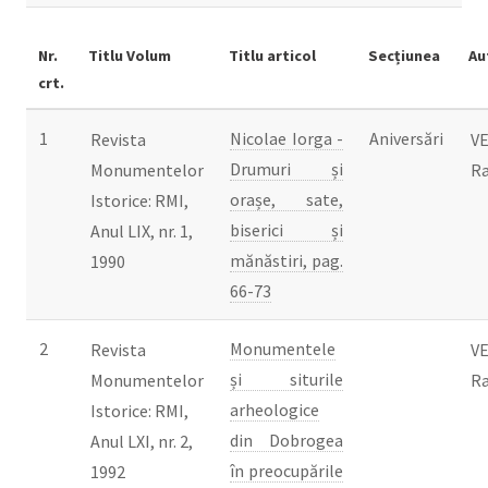
Nr.
Titlu Volum
Titlu articol
Secțiunea
Au
crt.
1
Nicolae Iorga -
Aniversări
Revista
VE
Drumuri și
Monumentelor
R
orașe, sate,
Istorice: RMI,
biserici și
Anul LIX, nr. 1,
mănăstiri, pag.
1990
66-73
2
Monumentele
Revista
VE
și siturile
Monumentelor
R
arheologice
Istorice: RMI,
din Dobrogea
Anul LXI, nr. 2,
în preocupările
1992