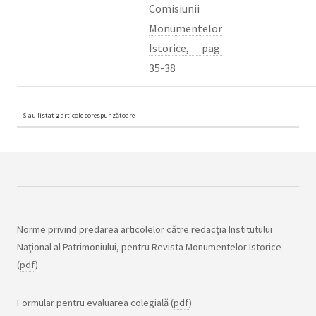
Comisiunii
Monumentelor
Istorice, pag.
35-38
S-au listat
2
articole corespunzătoare
Norme privind predarea articolelor către redacţia Institutului
Naţional al Patrimoniului, pentru Revista Monumentelor Istorice
(
pdf
)
Formular pentru evaluarea colegială (
pdf
)