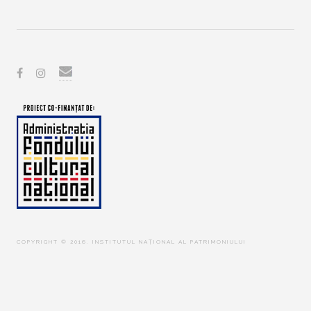
COPYRIGHT © 2016. INSTITUTUL NAȚIONAL AL PATRIMONIULUI