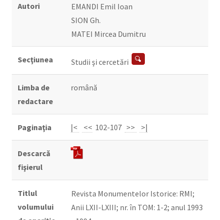
Autori
EMANDI Emil Ioan
SION Gh.
MATEI Mircea Dumitru
Secţiunea
Studii şi cercetări
Limba de
română
redactare
Paginaţia
|<
<<
102-107
>>
>|
Descarcă
fişierul
Titlul
Revista Monumentelor Istorice: RMI;
volumului
Anii LXII-LXIII; nr. în TOM: 1-2; anul 1993