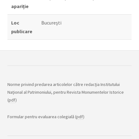
apariție
Loc
Bucureşti
publicare
Norme privind predarea articolelor către redacţia Institutului
Naţional al Patrimoniului, pentru Revista Monumentelor Istorice
(
pdf
)
Formular pentru evaluarea colegială (
pdf
)