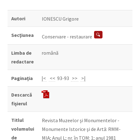
Autori
IONESCU Grigore
Secţiunea
Conservare - restaurare
Limba de
română
redactare
Paginaţia
|<
<<
93-93
>>
>|
Descarcă
fişierul
Titlul
Revista Muzeelor şi Monumentelor -
volumului
Monumente Istorice şi de Artă: RMM-
de
MIA; Anul L; nr. în TOM: 1; anul 1981